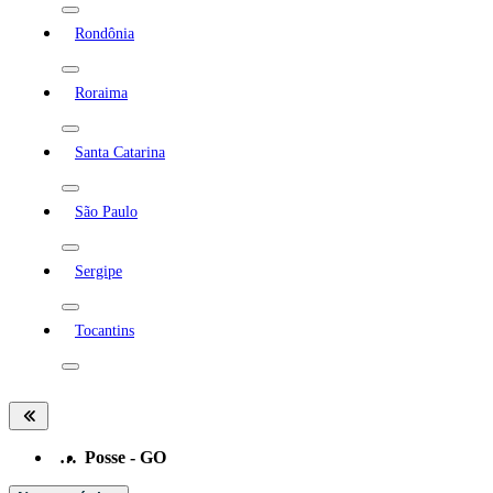
Rondônia
Roraima
Santa Catarina
São Paulo
Sergipe
Tocantins
…
Posse - GO