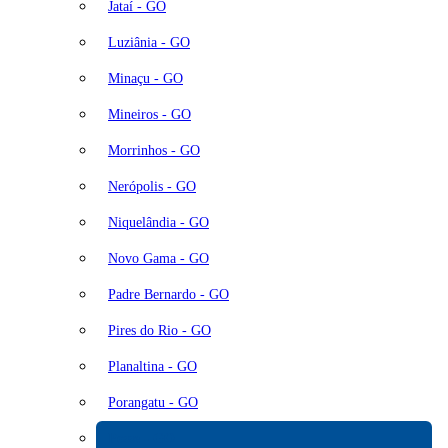
Jataí - GO
Luziânia - GO
Minaçu - GO
Mineiros - GO
Morrinhos - GO
Nerópolis - GO
Niquelândia - GO
Novo Gama - GO
Padre Bernardo - GO
Pires do Rio - GO
Planaltina - GO
Porangatu - GO
Posse - GO