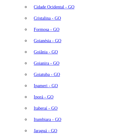
Cidade Ocidental - GO
Cristalina - GO
Formosa - GO
Goianésia - GO
Goiânia - GO
Goianira - GO
Goiatuba - GO
Ipameri - GO
Iporá - GO
Itaberaí - GO
Itumbiara - GO
Jaraguá - GO