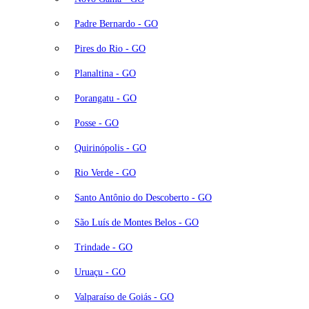
Padre Bernardo - GO
Pires do Rio - GO
Planaltina - GO
Porangatu - GO
Posse - GO
Quirinópolis - GO
Rio Verde - GO
Santo Antônio do Descoberto - GO
São Luís de Montes Belos - GO
Trindade - GO
Uruaçu - GO
Valparaíso de Goiás - GO