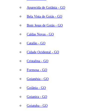
Aparecida de Goiânia - GO
Bela Vista de Goiás - GO
Bom Jesus de Goiás - GO
Caldas Novas - GO
Catalão - GO
Cidade Ocidental - GO
Cristalina - GO
Formosa - GO
Goianésia - GO
Goiânia - GO
Goianira - GO
Goiatuba - GO