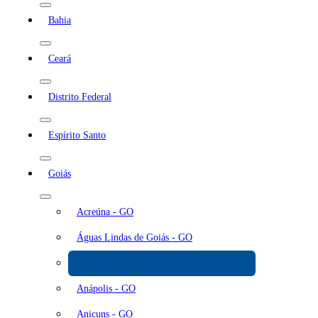
Bahia
Ceará
Distrito Federal
Espírito Santo
Goiás
Acreúna - GO
Águas Lindas de Goiás - GO
Alexânia - GO
Anápolis - GO
Anicuns - GO