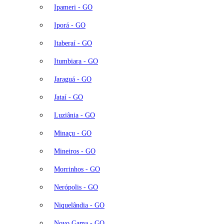
Ipameri - GO
Iporá - GO
Itaberaí - GO
Itumbiara - GO
Jaraguá - GO
Jataí - GO
Luziânia - GO
Minaçu - GO
Mineiros - GO
Morrinhos - GO
Nerópolis - GO
Niquelândia - GO
Novo Gama - GO