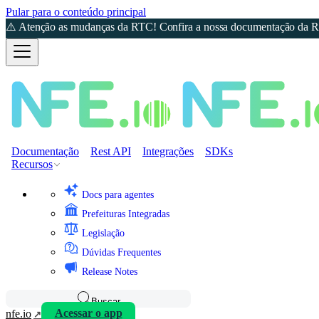
Pular para o conteúdo principal
⚠️ Atenção as mudanças da RTC! Confira a nossa documentação da Re
Documentação
Rest API
Integrações
SDKs
Recursos
Docs para agentes
Prefeituras Integradas
Legislação
Dúvidas Frequentes
Release Notes
Buscar
nfe.io
Acessar o app