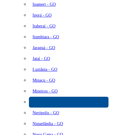
Ipameri - GO
Iporá - GO
Itaberaí - GO
Itumbiara - GO
Jaraguá - GO
Jataí - GO
Luziânia - GO
Minaçu - GO
Mineiros - GO
Morrinhos - GO
Nerópolis - GO
Niquelândia - GO
Novo Gama - GO