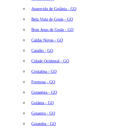
Aparecida de Goiânia - GO
Bela Vista de Goiás - GO
Bom Jesus de Goiás - GO
Caldas Novas - GO
Catalão - GO
Cidade Ocidental - GO
Cristalina - GO
Formosa - GO
Goianésia - GO
Goiânia - GO
Goianira - GO
Goiatuba - GO