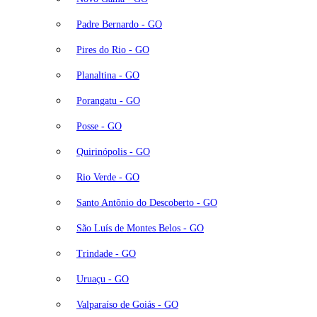
Padre Bernardo - GO
Pires do Rio - GO
Planaltina - GO
Porangatu - GO
Posse - GO
Quirinópolis - GO
Rio Verde - GO
Santo Antônio do Descoberto - GO
São Luís de Montes Belos - GO
Trindade - GO
Uruaçu - GO
Valparaíso de Goiás - GO