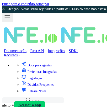
Pular para o conteúdo principal
⚠️ Atenção: Notas serão rejeitadas a partir de 01/08/26 caso não est
Documentação
Rest API
Integrações
SDKs
Recursos
Docs para agentes
Prefeituras Integradas
Legislação
Dúvidas Frequentes
Release Notes
Buscar
nfe.io
Acessar o app