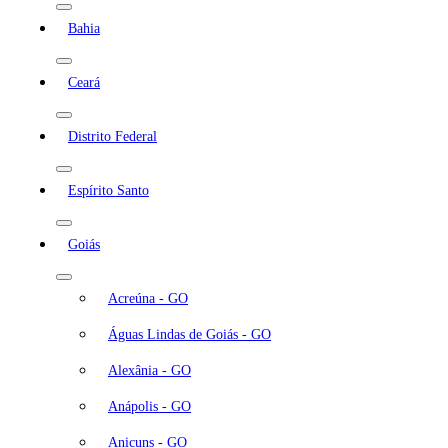
Bahia
Ceará
Distrito Federal
Espírito Santo
Goiás
Acreúna - GO
Águas Lindas de Goiás - GO
Alexânia - GO
Anápolis - GO
Anicuns - GO