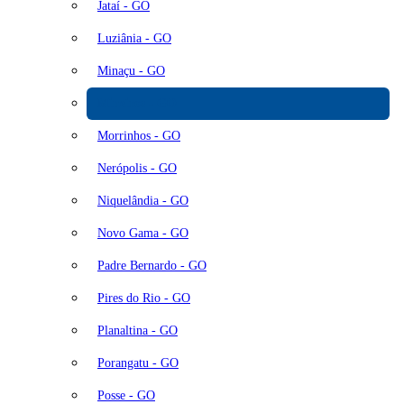
Jataí - GO
Luziânia - GO
Minaçu - GO
Mineiros - GO
Morrinhos - GO
Nerópolis - GO
Niquelândia - GO
Novo Gama - GO
Padre Bernardo - GO
Pires do Rio - GO
Planaltina - GO
Porangatu - GO
Posse - GO