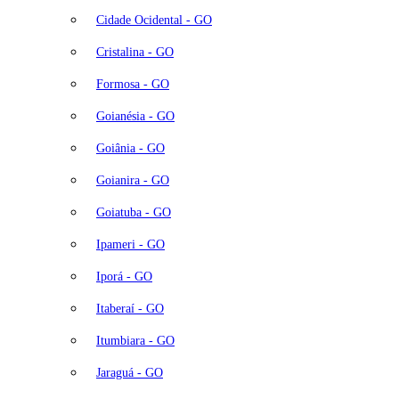
Cidade Ocidental - GO
Cristalina - GO
Formosa - GO
Goianésia - GO
Goiânia - GO
Goianira - GO
Goiatuba - GO
Ipameri - GO
Iporá - GO
Itaberaí - GO
Itumbiara - GO
Jaraguá - GO