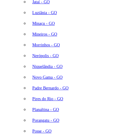
Jataí - GO
Luziânia - GO
Minaçu - GO
Mineiros - GO
Morrinhos - GO
Nerópolis - GO
Niquelândia - GO
Novo Gama - GO
Padre Bernardo - GO
Pires do Rio - GO
Planaltina - GO
Porangatu - GO
Posse - GO