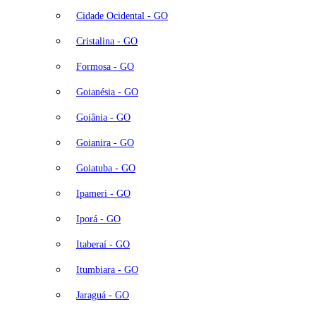
Cidade Ocidental - GO
Cristalina - GO
Formosa - GO
Goianésia - GO
Goiânia - GO
Goianira - GO
Goiatuba - GO
Ipameri - GO
Iporá - GO
Itaberaí - GO
Itumbiara - GO
Jaraguá - GO