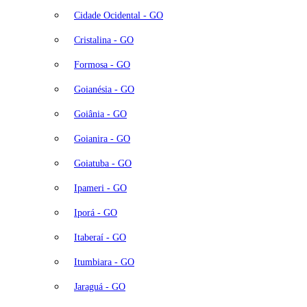
Cidade Ocidental - GO
Cristalina - GO
Formosa - GO
Goianésia - GO
Goiânia - GO
Goianira - GO
Goiatuba - GO
Ipameri - GO
Iporá - GO
Itaberaí - GO
Itumbiara - GO
Jaraguá - GO