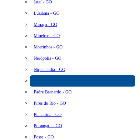
Jataí - GO
Luziânia - GO
Minaçu - GO
Mineiros - GO
Morrinhos - GO
Nerópolis - GO
Niquelândia - GO
Novo Gama - GO
Padre Bernardo - GO
Pires do Rio - GO
Planaltina - GO
Porangatu - GO
Posse - GO