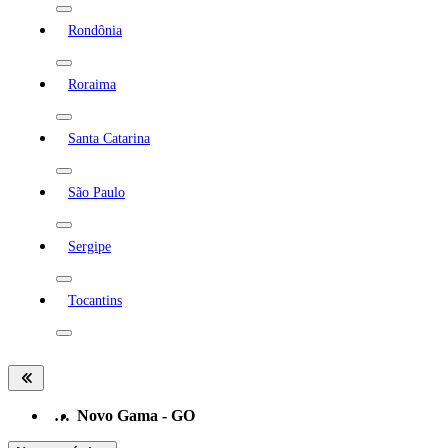
Rondônia
Roraima
Santa Catarina
São Paulo
Sergipe
Tocantins
…
Novo Gama - GO