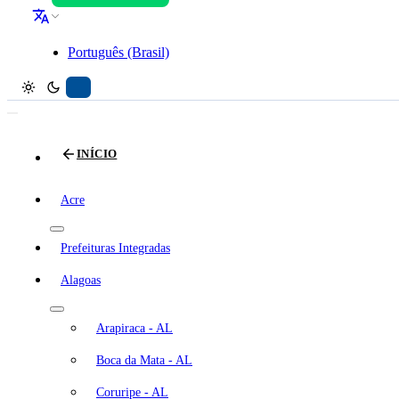
Português (Brasil)
INÍCIO
Acre
Prefeituras Integradas
Alagoas
Arapiraca - AL
Boca da Mata - AL
Coruripe - AL