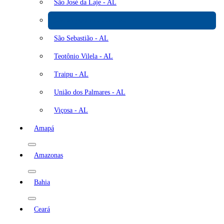
São José da Laje - AL
São Miguel dos Campos - AL
São Sebastião - AL
Teotônio Vilela - AL
Traipu - AL
União dos Palmares - AL
Viçosa - AL
Amapá
Amazonas
Bahia
Ceará