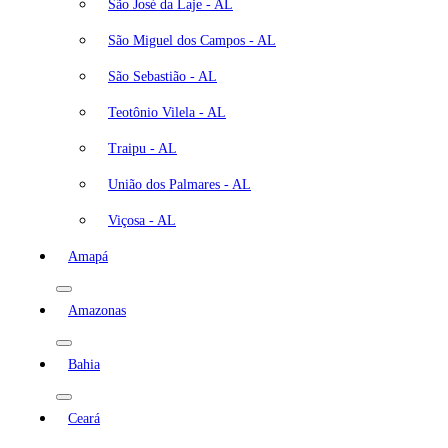
São José da Laje - AL
São Miguel dos Campos - AL
São Sebastião - AL
Teotônio Vilela - AL
Traipu - AL
União dos Palmares - AL
Viçosa - AL
Amapá
Amazonas
Bahia
Ceará