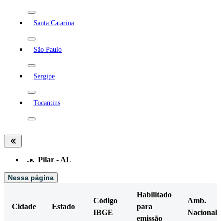
Santa Catarina
São Paulo
Sergipe
Tocantins
…
Pilar - AL
Nessa página
Habilitado
Código
Amb.
Cidade
Estado
para
IBGE
Nacional
emissão