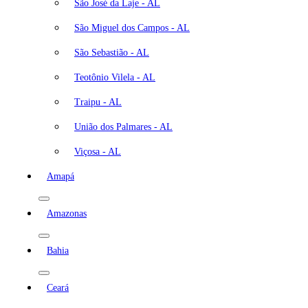
São José da Laje - AL
São Miguel dos Campos - AL
São Sebastião - AL
Teotônio Vilela - AL
Traipu - AL
União dos Palmares - AL
Viçosa - AL
Amapá
Amazonas
Bahia
Ceará