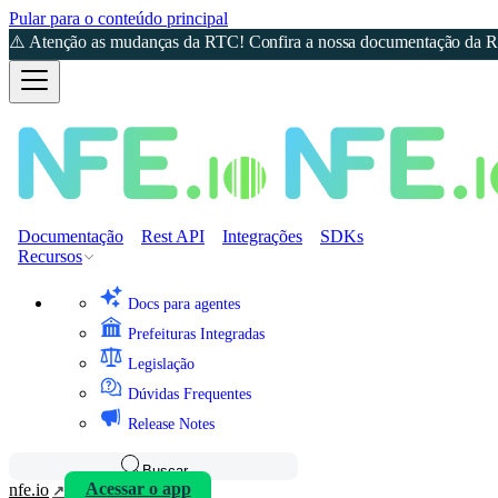
Pular para o conteúdo principal
⚠️ Atenção as mudanças da RTC! Confira a nossa documentação da Re
Documentação
Rest API
Integrações
SDKs
Recursos
Docs para agentes
Prefeituras Integradas
Legislação
Dúvidas Frequentes
Release Notes
Buscar
nfe.io
Acessar o app