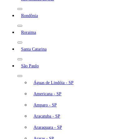
Rondônia
Roraima
Santa Catarina
São Paulo
Águas de Lindóia - SP
Americana - SP
Amparo - SP
Araçatuba - SP
Araraquara - SP
Araras - SP