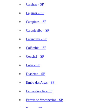
Caieiras - SP
Cajamar - SP
Campinas - SP
Carapicuíba - SP
Catanduva - SP
Colômbia - SP
Conchal - SP
Cotia - SP
Diadema - SP
Embu das Artes - SP
Fernandópolis - SP
Ferraz de Vasconcelos - SP