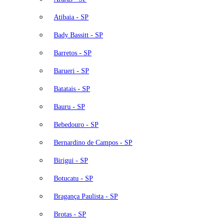
Atibaia - SP
Bady Bassitt - SP
Barretos - SP
Barueri - SP
Batatais - SP
Bauru - SP
Bebedouro - SP
Bernardino de Campos - SP
Birigui - SP
Botucatu - SP
Bragança Paulista - SP
Brotas - SP