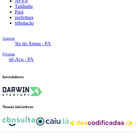
NFS-e
Tailândia
Pará
prefeitura
tributação
Anterior
São Félix do Xingu - PA
Próxima
Tomé-Açu - PA
Investidores
Nossas iniciativas