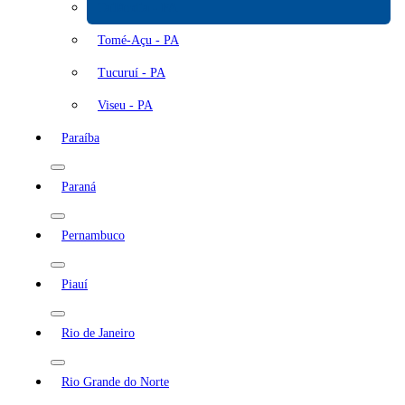
Tailândia - PA
Tomé-Açu - PA
Tucuruí - PA
Viseu - PA
Paraíba
Paraná
Pernambuco
Piauí
Rio de Janeiro
Rio Grande do Norte