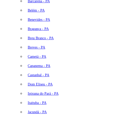
Barcarena - PA
Belém - PA
Benevides - PA
Bragança - PA
Breu Branco - PA
Breves - PA
Cametá - PA
Capanema - PA
Castanhal - PA
Dom Eliseu - PA
Ipixuna do Pará - PA
Itaituba - PA
Jacundá - PA