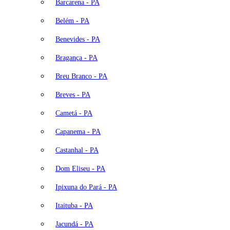
Barcarena - PA
Belém - PA
Benevides - PA
Bragança - PA
Breu Branco - PA
Breves - PA
Cametá - PA
Capanema - PA
Castanhal - PA
Dom Eliseu - PA
Ipixuna do Pará - PA
Itaituba - PA
Jacundá - PA