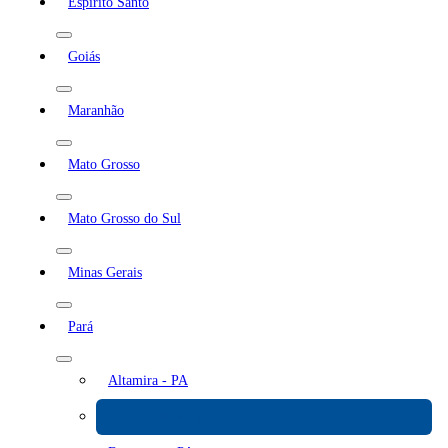
Espírito Santo
Goiás
Maranhão
Mato Grosso
Mato Grosso do Sul
Minas Gerais
Pará
Altamira - PA
Ananindeua - PA