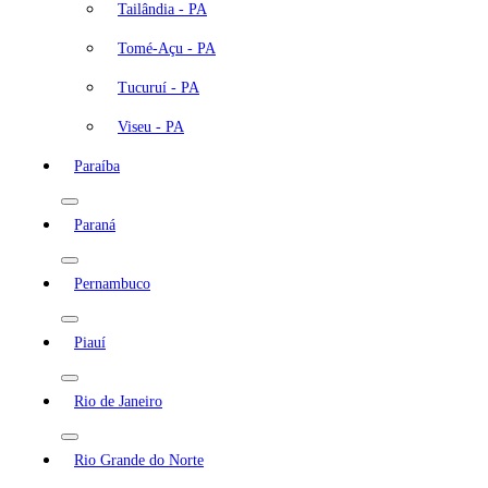
Tailândia - PA
Tomé-Açu - PA
Tucuruí - PA
Viseu - PA
Paraíba
Paraná
Pernambuco
Piauí
Rio de Janeiro
Rio Grande do Norte