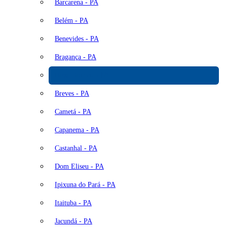
Barcarena - PA
Belém - PA
Benevides - PA
Bragança - PA
Breu Branco - PA
Breves - PA
Cametá - PA
Capanema - PA
Castanhal - PA
Dom Eliseu - PA
Ipixuna do Pará - PA
Itaituba - PA
Jacundá - PA