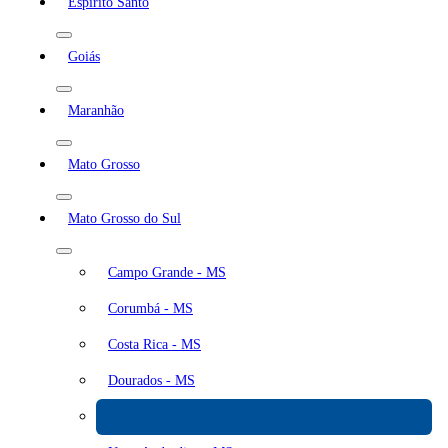
Espírito Santo
Goiás
Maranhão
Mato Grosso
Mato Grosso do Sul
Campo Grande - MS
Corumbá - MS
Costa Rica - MS
Dourados - MS
Naviraí - MS