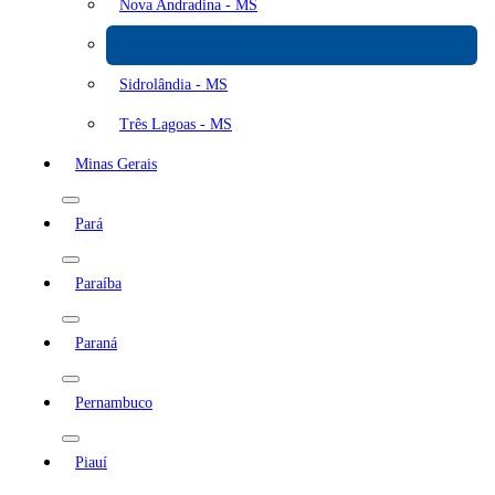
Nova Andradina - MS
Ponta Porã - MS
Sidrolândia - MS
Três Lagoas - MS
Minas Gerais
Pará
Paraíba
Paraná
Pernambuco
Piauí