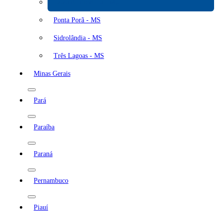
Nova Andradina - MS
Ponta Porã - MS
Sidrolândia - MS
Três Lagoas - MS
Minas Gerais
Pará
Paraíba
Paraná
Pernambuco
Piauí