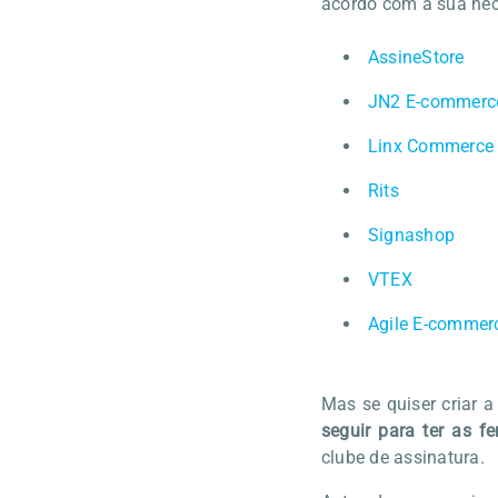
acordo com a sua nec
AssineStore
JN2 E-commerc
Linx Commerce
Rits
Signashop
VTEX
Agile E-commer
Mas se quiser criar 
seguir para ter as f
clube de assinatura.