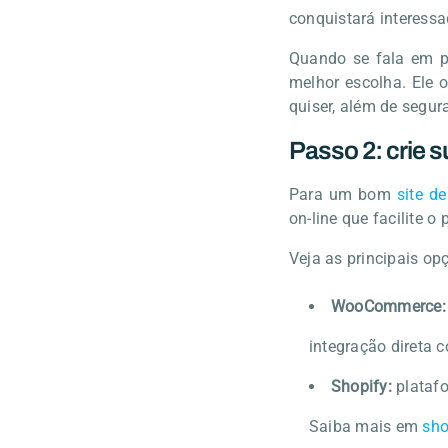
conquistará interessa
Quando se fala em pl
melhor escolha. Ele o
quiser, além de segur
Passo 2: crie su
Para um bom
site d
on-line que facilite 
Veja as principais op
WooCommerce:
integração direta c
Shopify:
platafo
Saiba mais em
sho