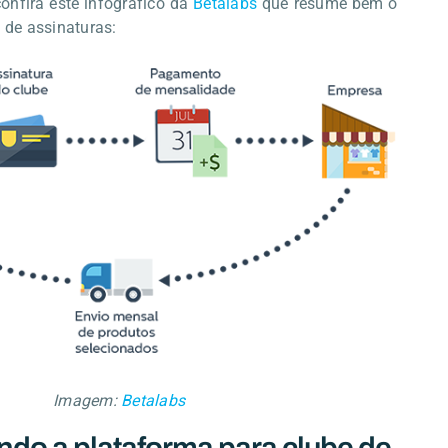
confira este infográfico da
Betalabs
que resume bem o
de assinaturas:
Imagem:
Betalabs