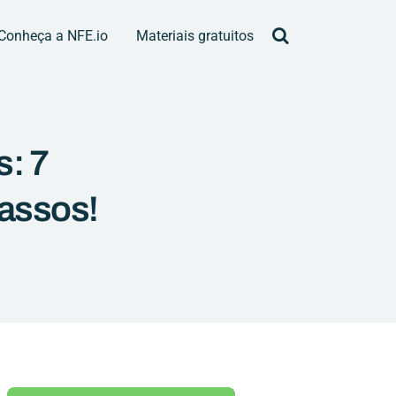
Conheça a NFE.io
Materiais gratuitos
s: 7
passos!