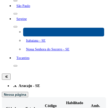
São Paulo
Sergipe
Aracaju - SE
Itabaiana - SE
Nossa Senhora do Socorro - SE
Tocantins
…
Aracaju - SE
Nessa página
Habilitado
Código
Amb.