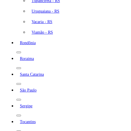
Tupanciretã - RS
Uruguaiana - RS
Vacaria - RS
Viamão - RS
Rondônia
Roraima
Santa Catarina
São Paulo
Sergipe
Tocantins