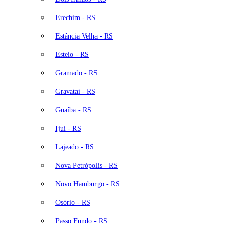
Erechim - RS
Estância Velha - RS
Esteio - RS
Gramado - RS
Gravataí - RS
Guaíba - RS
Ijuí - RS
Lajeado - RS
Nova Petrópolis - RS
Novo Hamburgo - RS
Osório - RS
Passo Fundo - RS