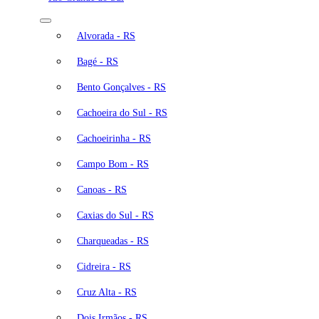
Alvorada - RS
Bagé - RS
Bento Gonçalves - RS
Cachoeira do Sul - RS
Cachoeirinha - RS
Campo Bom - RS
Canoas - RS
Caxias do Sul - RS
Charqueadas - RS
Cidreira - RS
Cruz Alta - RS
Dois Irmãos - RS