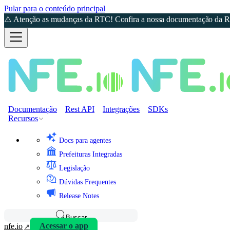
Pular para o conteúdo principal
⚠️ Atenção as mudanças da RTC! Confira a nossa documentação da Re
Documentação
Rest API
Integrações
SDKs
Recursos
Docs para agentes
Prefeituras Integradas
Legislação
Dúvidas Frequentes
Release Notes
Buscar
nfe.io
Acessar o app