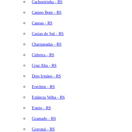
Cachoeirinha - RS
Campo Bom - RS
Canoas - RS
Caxias do Sul - RS
Charqueadas - RS
Cidreira - RS
Cruz Alta - RS
Dois Irmãos - RS
Erechim - RS
Estância Velha - RS
Esteio - RS
Gramado - RS
Gravataí - RS