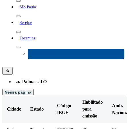
São Paulo
Sergipe
Tocantins
Palmas - TO
…
Palmas - TO
Nessa página
Habilitado
Código
Amb.
Cidade
Estado
para
IBGE
Naciona
emissão