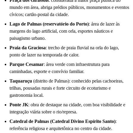
Praça dos Girassóis
: considerada a maior praça pública do
mundo em área, abriga prédios públicos, monumentos e eventos
cívicos; cartão‑postal da cidade.
Lago de Palmas (reservatório do Porto)
: área de lazer às
margens do lago artificial, com orla, esportes náuticos e
paisagismo urbano.
Praia da Graciosa
: trecho de praia fluvial na orla do lago,
ponto de lazer na temporada de calor.
Parque Cesamar
: área verde com infraestrutura para
caminhadas, esporte e convívio familiar.
Taquaruçu
(distrito de Palmas): conhecido pelas cachoeiras,
trilhas, pousadas rurais e forte circuito de ecoturismo e
gastronomia local.
Ponte JK
: obra de destaque na cidade, com boa visibilidade e
integração viária sobre o rio/represa.
Catedral de Palmas (Catedral Divino Espírito Santo)
:
referência religiosa e arquitetônica no centro da cidade.