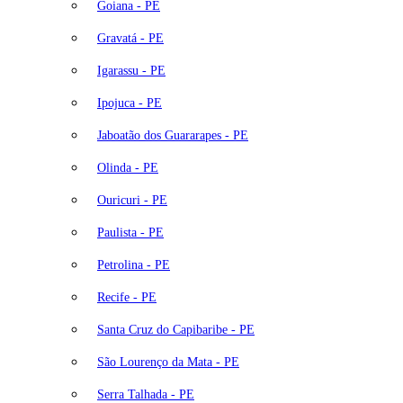
Goiana - PE
Gravatá - PE
Igarassu - PE
Ipojuca - PE
Jaboatão dos Guararapes - PE
Olinda - PE
Ouricuri - PE
Paulista - PE
Petrolina - PE
Recife - PE
Santa Cruz do Capibaribe - PE
São Lourenço da Mata - PE
Serra Talhada - PE