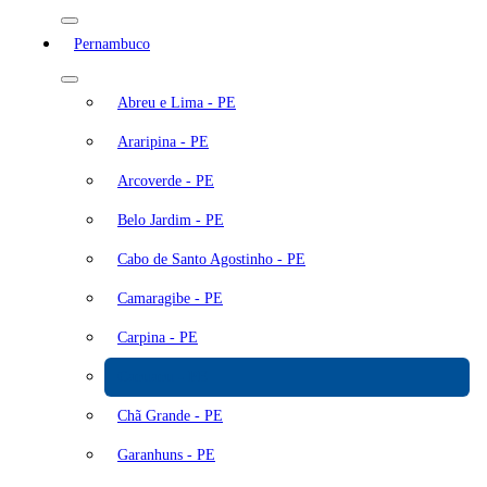
Pernambuco
Abreu e Lima - PE
Araripina - PE
Arcoverde - PE
Belo Jardim - PE
Cabo de Santo Agostinho - PE
Camaragibe - PE
Carpina - PE
Caruaru - PE
Chã Grande - PE
Garanhuns - PE