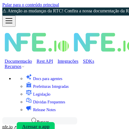
Pular para o conteúdo principal
⚠️ Atenção as mudanças da RTC! Confira a nossa documentação da Re
Documentação
Rest API
Integrações
SDKs
Recursos
Docs para agentes
Prefeituras Integradas
Legislação
Dúvidas Frequentes
Release Notes
Buscar
nfe.io
Acessar o app