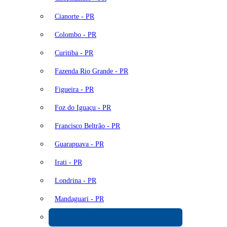
Cianorte - PR
Colombo - PR
Curitiba - PR
Fazenda Rio Grande - PR
Figueira - PR
Foz do Iguaçu - PR
Francisco Beltrão - PR
Guarapuava - PR
Irati - PR
Londrina - PR
Mandaguari - PR
Maringá - PR