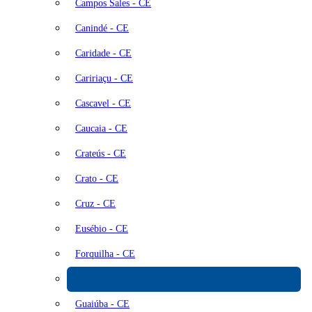
Campos Sales - CE
Canindé - CE
Caridade - CE
Caririaçu - CE
Cascavel - CE
Caucaia - CE
Crateús - CE
Crato - CE
Cruz - CE
Eusébio - CE
Forquilha - CE
Fortaleza - CE
Guaiúba - CE