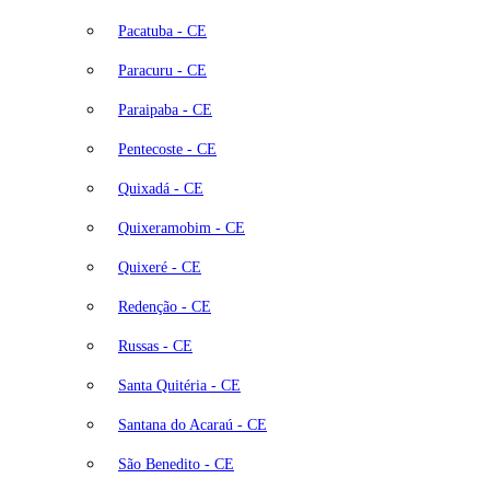
Pacatuba - CE
Paracuru - CE
Paraipaba - CE
Pentecoste - CE
Quixadá - CE
Quixeramobim - CE
Quixeré - CE
Redenção - CE
Russas - CE
Santa Quitéria - CE
Santana do Acaraú - CE
São Benedito - CE