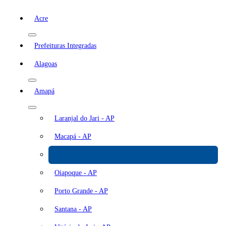
Acre
Prefeituras Integradas
Alagoas
Amapá
Laranjal do Jari - AP
Macapá - AP
Mazagão - AP
Oiapoque - AP
Porto Grande - AP
Santana - AP