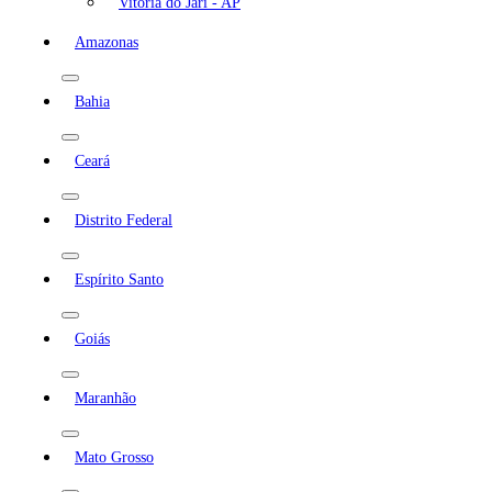
Vitória do Jari - AP
Amazonas
Bahia
Ceará
Distrito Federal
Espírito Santo
Goiás
Maranhão
Mato Grosso