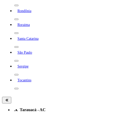
Rondônia
Roraima
Santa Catarina
São Paulo
Sergipe
Tocantins
…
Tarauacá - AC