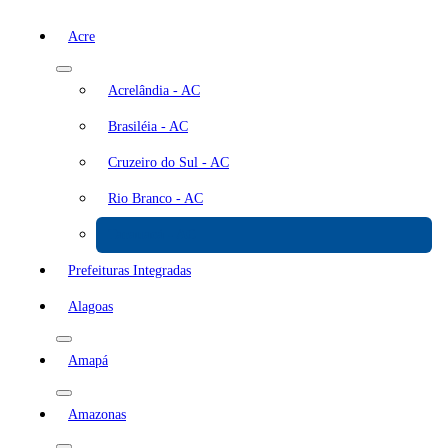
Acre
Acrelândia - AC
Brasiléia - AC
Cruzeiro do Sul - AC
Rio Branco - AC
Tarauacá - AC
Prefeituras Integradas
Alagoas
Amapá
Amazonas