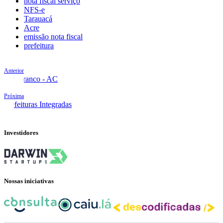
nota fiscal serviço
NFS-e
Tarauacá
Acre
emissão nota fiscal
prefeitura
Anterior
Rio Branco - AC
Próxima
Prefeituras Integradas
Investidores
Nossas iniciativas