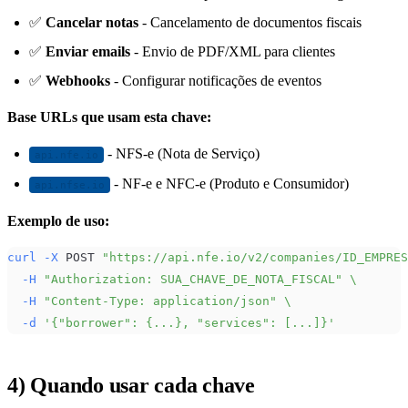
✅
Cancelar notas
- Cancelamento de documentos fiscais
✅
Enviar emails
- Envio de PDF/XML para clientes
✅
Webhooks
- Configurar notificações de eventos
Base URLs que usam esta chave:
- NFS-e (Nota de Serviço)
api.nfe.io
- NF-e e NFC-e (Produto e Consumidor)
api.nfse.io
Exemplo de uso:
curl
-X
 POST 
"https://api.nfe.io/v2/companies/ID_EMPRES
-H
"Authorization: SUA_CHAVE_DE_NOTA_FISCAL"
\
-H
"Content-Type: application/json"
\
-d
'{"borrower": {...}, "services": [...]}'
4) Quando usar cada chave