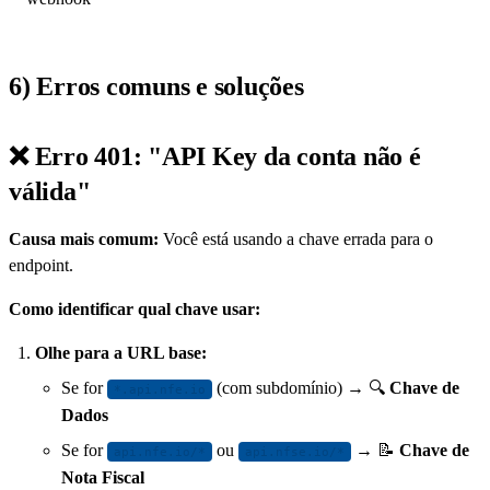
6) Erros comuns e soluções
❌ Erro 401: "API Key da conta não é
válida"
Causa mais comum:
Você está usando a chave errada para o
endpoint.
Como identificar qual chave usar:
Olhe para a URL base:
Se for
(com subdomínio) → 🔍
Chave de
*.api.nfe.io
Dados
Se for
ou
→ 📝
Chave de
api.nfe.io/*
api.nfse.io/*
Nota Fiscal