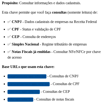
Propósito:
Consultar informações e dados cadastrais.
Esta chave permite que você faça
consultas
(somente leitura) de:
✅
CNPJ
- Dados cadastrais de empresas na Receita Federal
✅
CPF
- Status e validação de CPF
✅
CEP
- Consulta de endereços
✅
Simples Nacional
- Regime tributário de empresas
✅
Notas Fiscais já emitidas
- Consultar NFe/NFCe por chave
de acesso
Base URLs que usam esta chave:
- Consultas de CNPJ
legalentity.api.nfe.io
- Consultas de CPF
naturalperson.api.nfe.io
- Consultas de CEP
address.api.nfe.io
- Consultas de notas fiscais
nfe.api.nfe.io