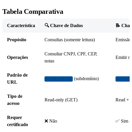
Tabela Comparativa
Característica
🔍 Chave de Dados
📝 Chav
Propósito
Consultas (somente leitura)
Emissão 
Consultar CNPJ, CPF, CEP,
Operações
Emitir no
notas
Padrão de
(subdomínio)
*.api.nfe.io
api.nfe
URL
Tipo de
Read-only (GET)
Read + 
acesso
Requer
❌ Não
✅ Sim (p
certificado