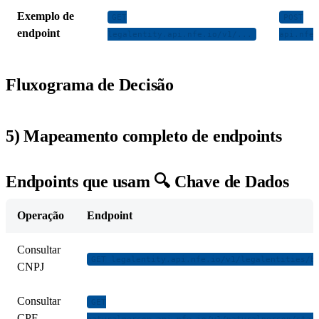
Exemplo de
GET
POST
endpoint
legalentity.api.nfe.io/v1/...
api.nfe.
Fluxograma de Decisão
5) Mapeamento completo de endpoints
Endpoints que usam 🔍 Chave de Dados
Operação
Endpoint
Consultar
GET legalentity.api.nfe.io/v1/legalentities/b
CNPJ
Consultar
GET
CPF