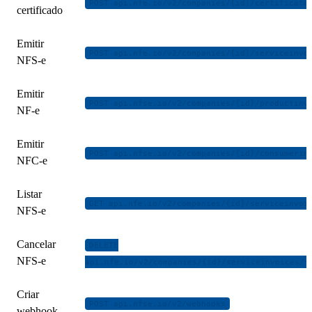
POST api.nfe.io/v2/companies/{id}/certificate
certificado
Emitir
POST api.nfe.io/v2/companies/{id}/serviceinvo
NFS-e
Emitir
POST api.nfse.io/v2/companies/{id}/productinv
NF-e
Emitir
POST api.nfse.io/v2/companies/{id}/consumerin
NFC-e
Listar
GET api.nfe.io/v2/companies/{id}/serviceinvoi
NFS-e
Cancelar
DELETE
NFS-e
api.nfe.io/v2/companies/{id}/serviceinvoices/{
Criar
POST api.nfse.io/v2/webhooks
webhook