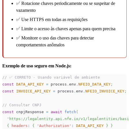
✅ Rotacione chaves periodicamente ou se suspeitar de
vazamento
✅ Use HTTPS em todas as requisições
✅ Limite o acesso às chaves apenas para quem precisa
✅ Monitore o uso das chaves para detectar
comportamentos anômalos
Exemplo de uso seguro em Node.js:
// ✅ CORRETO - Usando variável de ambiente
const
DATA_API_KEY
=
 process
.
env
.
NFEIO_DATA_KEY
;
const
INVOICE_API_KEY
=
 process
.
env
.
NFEIO_INVOICE_KEY
;
// Consultar CNPJ
const
 cnpjResponse 
=
await
fetch
(
'https://legalentity.api.nfe.io/v1/legalentities/basi
{
headers
:
{
'Authorization'
:
DATA_API_KEY
}
}