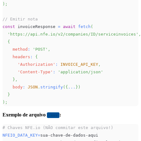
)
;
// Emitir nota
const
 invoiceResponse 
=
await
fetch
(
'https://api.nfe.io/v2/companies/ID/serviceinvoices'
,
{
method
:
'POST'
,
headers
:
{
'Authorization'
:
INVOICE_API_KEY
,
'Content-Type'
:
'application/json'
}
,
body
:
JSON
.
stringify
(
{
...
}
)
}
)
;
Exemplo de arquivo
:
.env
# Chaves NFE.io (NÃO commitar este arquivo!)
NFEIO_DATA_KEY
=
sua-chave-de-dados-aqui