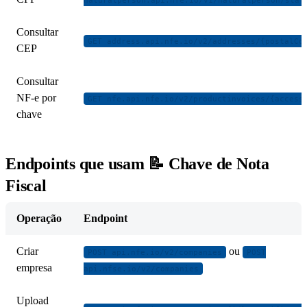
naturalperson.api.nfe.io/v1/naturalperson/stat
Consultar
GET address.api.nfe.io/v2/addresses/{postalCo
CEP
Consultar
NF-e por
GET nfe.api.nfe.io/v2/productinvoices/{access
chave
Endpoints que usam 📝 Chave de Nota
Fiscal
Operação
Endpoint
Criar
ou
POST api.nfe.io/v2/companies
POST
empresa
api.nfse.io/v2/companies
Upload