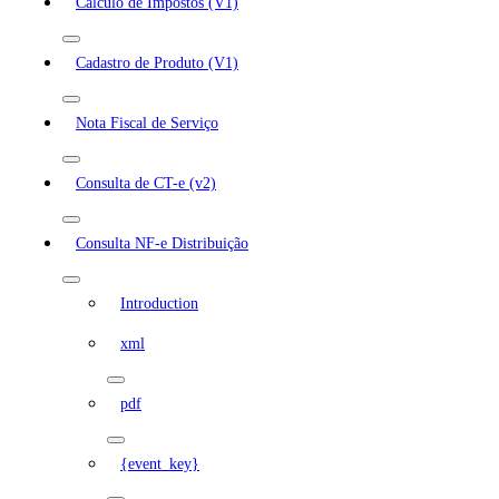
Calculo de Impostos (V1)
Cadastro de Produto (V1)
Nota Fiscal de Serviço
Consulta de CT-e (v2)
Consulta NF-e Distribuição
Introduction
xml
pdf
{event_key}