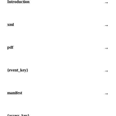
Introduction
xml
pdf
{event_key}
manifest
{access_key}