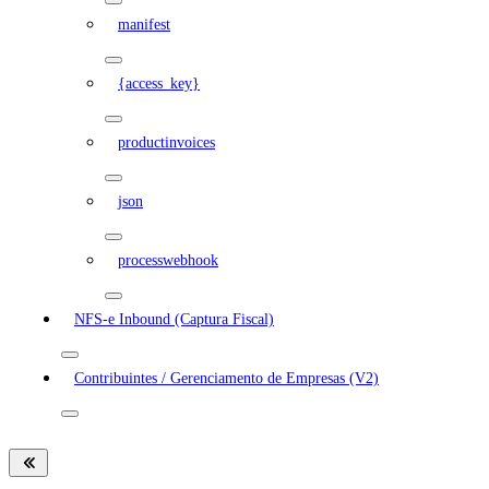
manifest
{access_key}
productinvoices
json
processwebhook
NFS-e Inbound (Captura Fiscal)
Contribuintes / Gerenciamento de Empresas (V2)