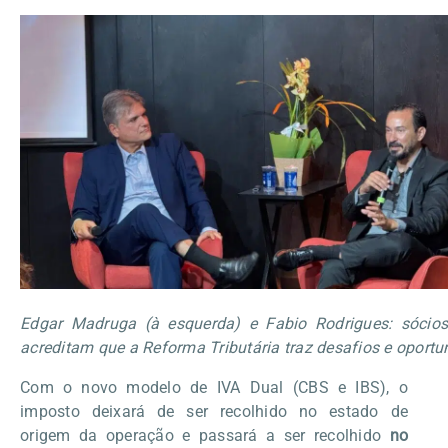
Edgar Madruga (à esquerda) e Fabio Rodrigues: sóci
acreditam que a Reforma Tributária traz desafios e oport
Com o novo modelo de IVA Dual (CBS e IBS), o
imposto deixará de ser recolhido no estado de
origem da operação e passará a ser recolhido
no