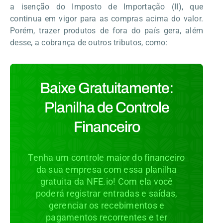
a isenção do Imposto de Importação (II), que
continua em vigor para as compras acima do valor.
Porém, trazer produtos de fora do país gera, além
desse, a cobrança de outros tributos, como:
Baixe Gratuitamente:
Planilha de Controle
Financeiro
Tenha um controle maior do financeiro
da sua empresa com essa planilha
gratuita da NFE.io! Com ela você
poderá registrar entradas e saídas,
gerenciar os recebimentos e
pagamentos recorrentes e ter