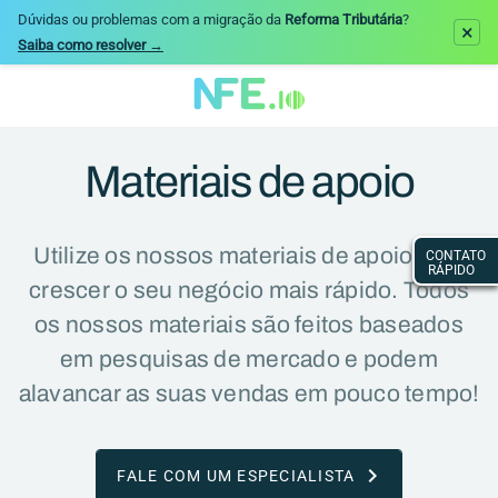
Dúvidas ou problemas com a migração da
Reforma Tributária
?
×
Saiba como resolver →
Materiais de apoio
Utilize os nossos materiais de apoio para
CONTATO
En
RÁPIDO
e
crescer o seu negócio mais rápido. Todos
co
pe
os nossos materiais são feitos baseados
fo
em pesquisas de mercado e podem
ab
alavancar as suas vendas em pouco tempo!
S
d
FALE COM UM ESPECIALISTA