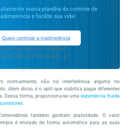
uitamente nossa planilha de controle de
nadimplencia e facilite sua vida!
pt.cta.load(8882834, '64897e75-
6-40bb-9fdb-9376045bebd0', {});
m normalmente, não há interferência alguma no
. Além disso, é o split que viabiliza pagar diferentes
. Dessa forma, proporciona-se uma
experiência fluida
nsumidores
.
 fornecedores também ganham praticidade. O valor
 compra é enviado de forma automática para as suas