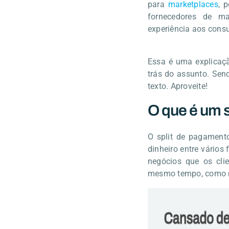
para
marketplaces
, 
fornecedores de ma
experiência aos consu
Essa é uma explicaçã
trás do assunto. Sen
texto. Aproveite!
O que é um 
O split de pagamen
dinheiro entre vários
negócios que os cl
mesmo tempo, como m