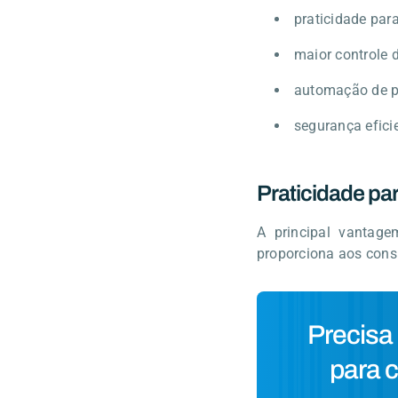
praticidade para
maior controle 
automação de p
segurança eficie
Praticidade pa
A principal vantage
proporciona aos cons
Precisa
para c