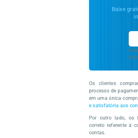
Baixe grat
i
hbs
d08
Os clientes compra
processo de pagamento
em uma única compra
e satisfatória aos co
Por outro lado, os
correto referente à
contas.