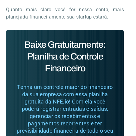
Quanto mais claro você for nessa conta, mais
planejada financeiramente sua startup estará.
Baixe Gratuitamente:
Planilha de Controle
Financeiro
Tenha um controle maior do financeiro
da sua empresa com essa planilha
gratuita da NFE.io! Com ela você
poderá registrar entradas e saídas,
gerenciar os recebimentos e
pagamentos recorrentes e ter
previsibilidade financeira de todo o seu