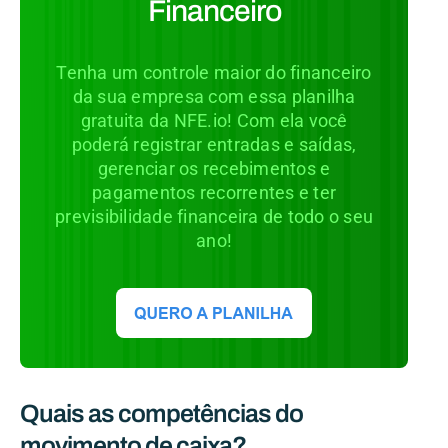
Financeiro
Tenha um controle maior do financeiro
da sua empresa com essa planilha
gratuita da NFE.io! Com ela você
poderá registrar entradas e saídas,
gerenciar os recebimentos e
pagamentos recorrentes e ter
previsibilidade financeira de todo o seu
ano!
Quais as competências do
movimento de caixa?