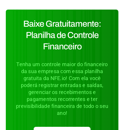
Baixe Gratuitamente:
Planilha de Controle
Financeiro
Tenha um controle maior do financeiro
da sua empresa com essa planilha
gratuita da NFE.io! Com ela você
poderá registrar entradas e saídas,
gerenciar os recebimentos e
pagamentos recorrentes e ter
previsibilidade financeira de todo o seu
ano!