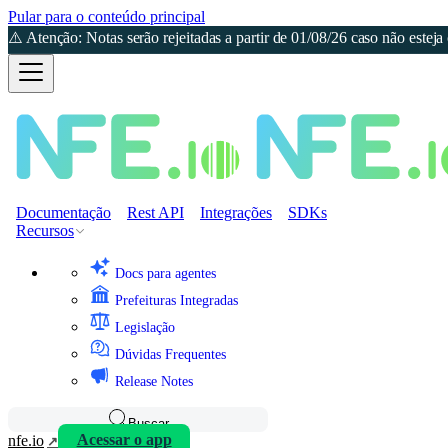
Pular para o conteúdo principal
⚠️ Atenção: Notas serão rejeitadas a partir de 01/08/26 caso não est
Documentação
Rest API
Integrações
SDKs
Recursos
Docs para agentes
Prefeituras Integradas
Legislação
Dúvidas Frequentes
Release Notes
Buscar
nfe.io
Acessar o app