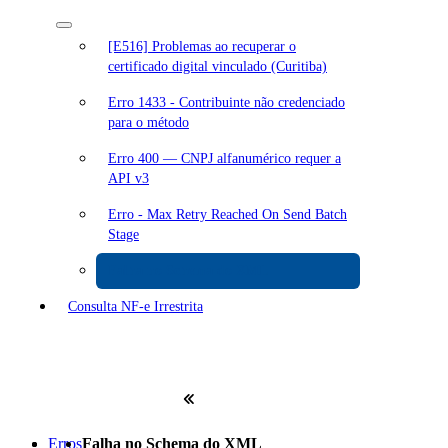
[E516] Problemas ao recuperar o
certificado digital vinculado (Curitiba)
Erro 1433 - Contribuinte não credenciado
para o método
Erro 400 — CNPJ alfanumérico requer a
API v3
Erro - Max Retry Reached On Send Batch
Stage
Falha no Schema do XML
Consulta NF-e Irrestrita
Erros
Falha no Schema do XML