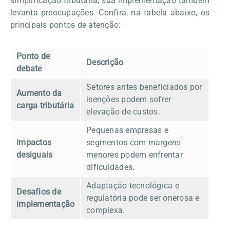
simplificação tributária, sua implementação também
levanta preocupações. Confira, na tabela abaixo, os
principais pontos de atenção:
Ponto de
Descrição
debate
Setores antes beneficiados por
Aumento da
isenções podem sofrer
carga tributária
elevação de custos.
Pequenas empresas e
Impactos
segmentos com margens
desiguais
menores podem enfrentar
dificuldades.
Adaptação tecnológica e
Desafios de
regulatória pode ser onerosa e
implementação
complexa.