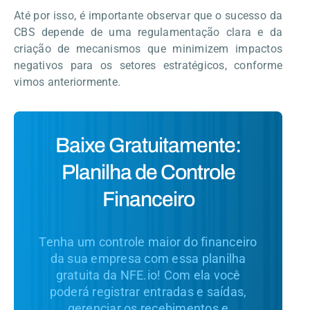
Até por isso, é importante observar que o sucesso da
CBS depende de uma regulamentação clara e da
criação de mecanismos que minimizem impactos
negativos para os setores estratégicos, conforme
vimos anteriormente.
Baixe Gratuitamente:
Planilha de Controle
Financeiro
Tenha um controle maior do financeiro
da sua empresa com essa planilha
gratuita da NFE.io! Com ela você
poderá registrar entradas e saídas,
gerenciar os recebimentos e