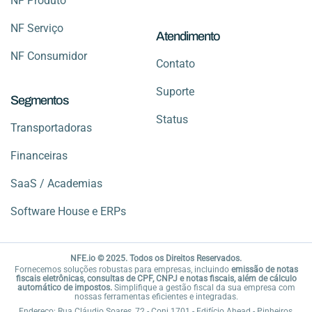
NF Produto
NF Serviço
Atendimento
NF Consumidor
Contato
Suporte
Segmentos
Status
Transportadoras
Financeiras
SaaS / Academias
Software House e ERPs
NFE.io © 2025. Todos os Direitos Reservados.
Fornecemos soluções robustas para empresas, incluindo
emissão de notas
fiscais eletrônicas, consultas de CPF, CNPJ e notas fiscais, além de cálculo
automático de impostos.
Simplifique a gestão fiscal da sua empresa com
nossas ferramentas eficientes e integradas.
Endereço: Rua Cláudio Soares, 72 - Conj 1701 - Edifício Ahead - Pinheiros,