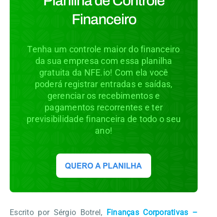
Planilha de Controle
Financeiro
Tenha um controle maior do financeiro
da sua empresa com essa planilha
gratuita da NFE.io! Com ela você
poderá registrar entradas e saídas,
gerenciar os recebimentos e
pagamentos recorrentes e ter
previsibilidade financeira de todo o seu
ano!
Escrito por Sérgio Botrel,
Finanças Corporativas –