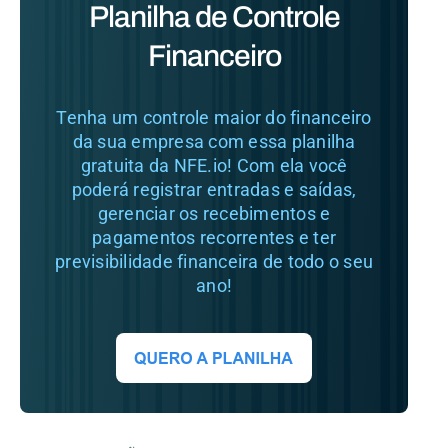
Planilha de Controle
Financeiro
Tenha um controle maior do financeiro
da sua empresa com essa planilha
gratuita da NFE.io! Com ela você
poderá registrar entradas e saídas,
gerenciar os recebimentos e
pagamentos recorrentes e ter
previsibilidade financeira de todo o seu
ano!